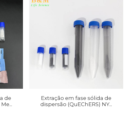
da de
Extração em fase sólida de
Me...
dispersão (QuEChERS) NY...