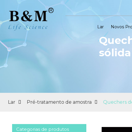
Lar
Novos Pr
Quech
sólida
Lar
Pré-tratamento de amostra
Quechers de 
Categorias de produtos