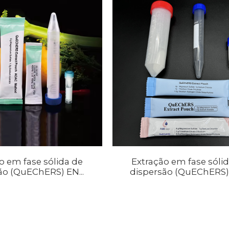
o em fase sólida de
Extração em fase sóli
ão (QuEChERS) EN...
dispersão (QuEChERS) 