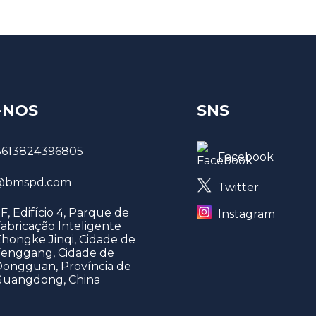
-NOS
SNS
8613824396805
Facebook
bmspd.com
Twitter
F, Edifício 4, Parque de
Instagram
abricação Inteligente
hongke Jinqi, Cidade de
enggang, Cidade de
ongguan, Província de
Guangdong, China