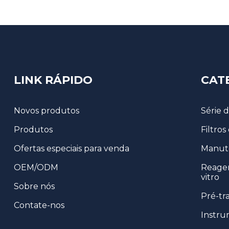
amostra totalmente
automatizado
BM Life Science,
Microplaqueta UV
transparente de 96
poços...
LINK RÁPIDO
CAT
Kit de teste de ouro
coloidal tipo tubo
Novos produtos
Série 
Produtos
Filtros
Coletor Fecal
Ofertas especiais para venda
Manute
OEM/ODM
Reagen
vitro
Sobre nós
Pré-tr
Contate-nos
Instru