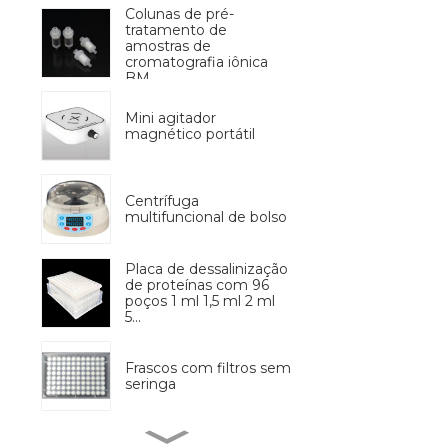
Colunas de pré-
tratamento de
amostras de
cromatografia iônica
BM
Mini agitador
magnético portátil
Centrífuga
multifuncional de bolso
Placa de dessalinização
de proteínas com 96
poços 1 ml 1,5 ml 2 ml
5...
Frascos com filtros sem
seringa
Pré-processador de