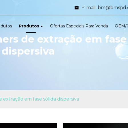
E-mail: bm@bmspd
odutos
Produtos
Ofertas Especiais Para Venda
OEM/
ers de extração em fase
 dispersiva
extração em fase sólida dispersiva