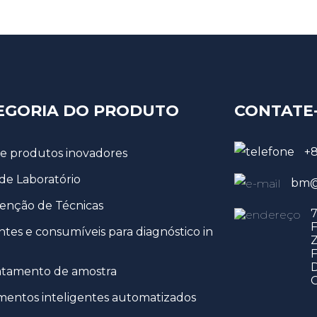
EGORIA DO PRODUTO
CONTATE
+
de produtos inovadores
 de Laboratório
bm@
nção de Técnicas
7
F
tes e consumíveis para diagnóstico in
Z
F
D
atamento de amostra
mentos inteligentes automatizados